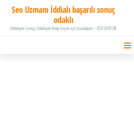
İçeriğe
Seo Uzmanı İddialı başarılı sonuç
atla
odaklı
İddialıyım Sonuç Odaklıyım Kolay Erişim için buradayım – 05372678138