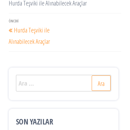
Hurda Teşviki ile Alınabilecek Araçlar
Yazı
ÖNCEKI
Önceki
Hurda Teşviki ile
gezinmesi
Yazı
Alınabilecek Araçlar
Arama:
SON YAZILAR