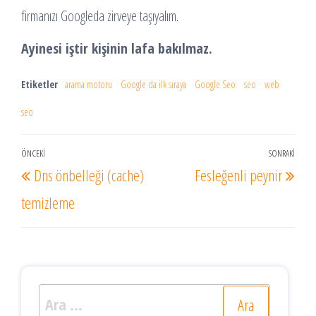
firmanızı Googleda zirveye taşıyalım.
Ayinesi iştir kişinin lafa bakılmaz.
Etiketler
arama motoru
Google da ilk sıraya
Google Seo
seo
web
seo
Yazı
ÖNCEKI
SONRAKI
Önceki
Sonr
Dns önbelleği (cache)
Fesleğenli peynir
gezinmesi
Yazı
Yazı
temizleme
Arama: