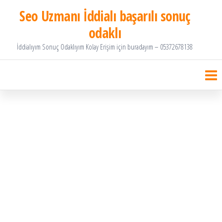
İçeriğe
Seo Uzmanı İddialı başarılı sonuç
atla
odaklı
İddialıyım Sonuç Odaklıyım Kolay Erişim için buradayım – 05372678138