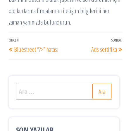
oto kurtarma firmalarının iletişim bilgilerini her
zaman yanınızda bulundurun.
Yazı
ÖNCEKI
SONRAKI
Önceki
Sonr
Bluestreet “?>” hatası
Ads sertifika
gezinmesi
Yazı
Yazı
Arama:
SON YAZILAR