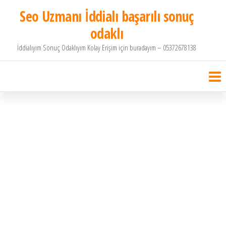
İçeriğe
Seo Uzmanı İddialı başarılı sonuç
atla
odaklı
İddialıyım Sonuç Odaklıyım Kolay Erişim için buradayım – 05372678138