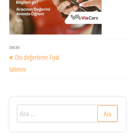
Yazı
ÖNCEKI
Önceki
Oto değerleme Fiyat
gezinmesi
Yazı
tahmini
Arama: