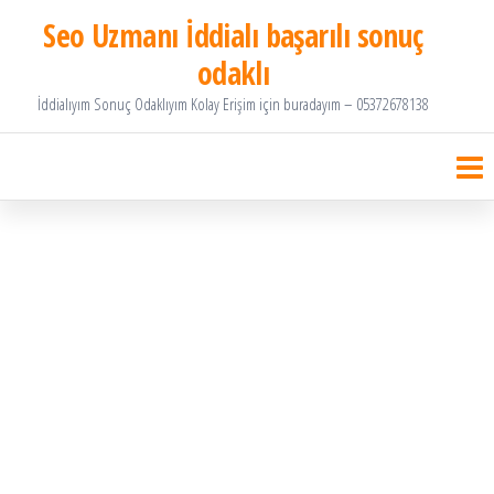
İçeriğe
Seo Uzmanı İddialı başarılı sonuç
atla
odaklı
İddialıyım Sonuç Odaklıyım Kolay Erişim için buradayım – 05372678138